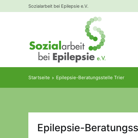
Zum
Sozialarbeit bei Epilepsie e.V.
Inhalt
springen
Sozialarb
Ansprech- u
Startseite
Epilepsie-Beratungsstelle Trier
Epilepsie-Beratungsst