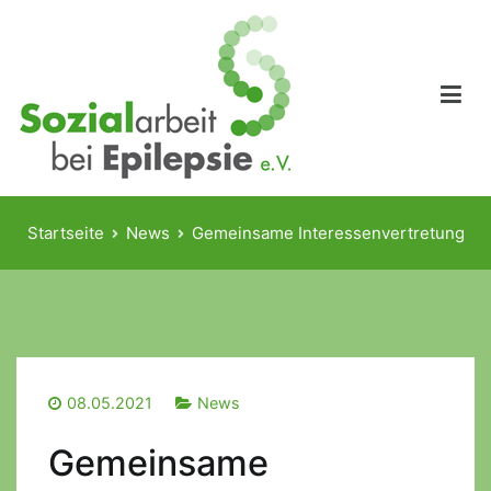
Zum
Inhalt
springen
Sozialarbeit bei Epilepsie e.V.
Ansprech- und Kooperationspartner für soziale Fragestellungen
im Epilepsiebereich
Startseite
News
Gemeinsame Interessenvertretung
08.05.2021
News
Gemeinsame